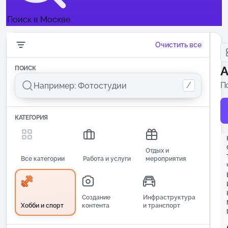
Поиск в Москве
Очистить все
А
ПОИСК
/
П
п
КАТЕГОРИЯ
Отдых и
Все категории
Работа и услуги
мероприятия
Создание
Инфраструктура
Хобби и спорт
контента
и транспорт