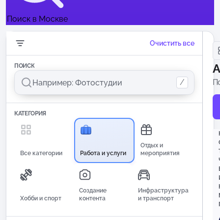
Поиск в Москве
Очистить все
А
ПОИСК
/
П
и
КАТЕГОРИЯ
Отдых и
Все категории
Работа и услуги
мероприятия
Создание
Инфраструктура
Хобби и спорт
контента
и транспорт