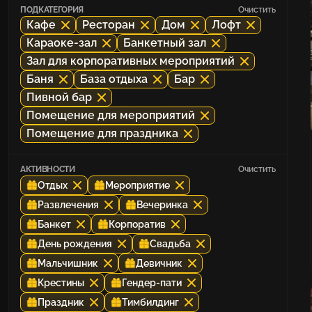
ПОДКАТЕГОРИЯ
Очистить
Кафе
Ресторан
Дом
Лофт
Караоке-зал
Банкетный зал
Зал для корпоративных мероприятий
Баня
База отдыха
Бар
Пивной бар
Помещение для мероприятий
Помещение для праздника
АКТИВНОСТИ
Очистить
Отдых
Мероприятие
Развлечения
Вечеринка
Банкет
Корпоратив
День рождения
Свадьба
Мальчишник
Девичник
Крестины
Гендер-пати
Праздник
Тимбилдинг