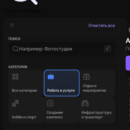
Поиск в Москве
Очистить все
А
ПОИСК
/
П
п
КАТЕГОРИЯ
Отдых и
Все категории
Работа и услуги
мероприятия
Создание
Инфраструктура
Хобби и спорт
контента
и транспорт