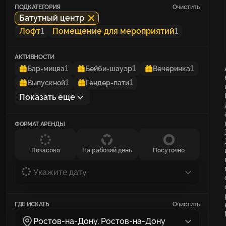
ПОДКАТЕГОРИЯ
Очистить
Батутный центр
Лофт
1
Помещение для мероприятий
1
АКТИВНОСТИ
1
1
1
Бар-мицва
Бейби-шауэр
Вечеринка
1
1
Выпускной
Гендер-пати
Показать еще
ФОРМАТ АРЕНДЫ
Почасово
На рабочий день
Посуточно
Укажите дату
ГДЕ ИСКАТЬ
Очистить
Ростов-на-Дону, Ростов-на-Дону