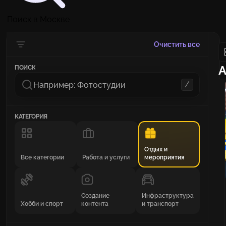
Поиск в Москве
Очистить все
А
ПОИСК
/
КАТЕГОРИЯ
Отдых и
Все категории
Работа и услуги
мероприятия
Создание
Инфраструктура
Хобби и спорт
контента
и транспорт