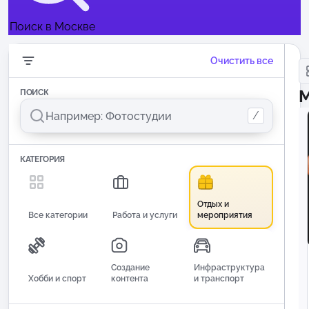
Поиск в Москве
Очистить все
М
ПОИСК
/
КАТЕГОРИЯ
Отдых и
Все категории
Работа и услуги
мероприятия
Создание
Инфраструктура
Хобби и спорт
контента
и транспорт