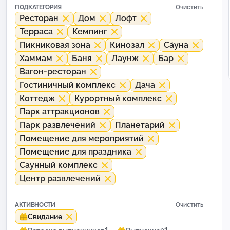
ПОДКАТЕГОРИЯ
Очистить
Ресторан
Дом
Лофт
Терраса
Кемпинг
Пикниковая зона
Кинозал
Са́уна
Хаммам
Баня
Лаунж
Бар
Вагон-ресторан
Гостиничный комплекс
Дача
Коттедж
Курортный комплекс
Парк аттракционов
Парк развлечений
Планетарий
Помещение для мероприятий
Помещение для праздника
Саунный комплекс
Центр развлечений
АКТИВНОСТИ
Очистить
Свидание