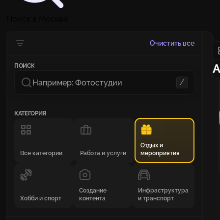
Поиск в Москве
Очистить все
А
ПОИСК
/
КАТЕГОРИЯ
Отдых и
Все категории
Работа и услуги
мероприятия
Создание
Инфраструктура
Хобби и спорт
контента
и транспорт