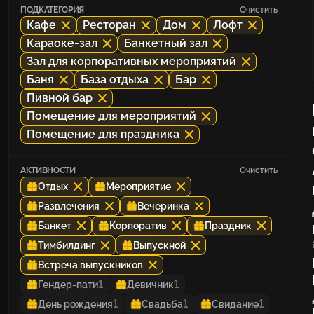
ПОДКАТЕГОРИЯ
Очистить
Кафе
Ресторан
Дом
Лофт
Караоке-зал
Банкетный зал
Зал для корпоративных мероприятий
Баня
База отдыха
Бар
Пивной бар
Помещение для мероприятий
Помещение для праздника
АКТИВНОСТИ
Очистить
Отдых
Мероприятие
Развлечения
Вечеринка
Банкет
Корпоратив
Праздник
Тимбилдинг
Выпускной
Встреча выпускников
1
1
Гендер-пати
Девичник
1
1
1
День рождения
Свадьба
Свидание