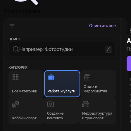
Поиск в Москве
Очистить все
А
ПОИСК
/
П
п
КАТЕГОРИЯ
Отдых и
Все категории
Работа и услуги
мероприятия
Создание
Инфраструктура
Хобби и спорт
контента
и транспорт