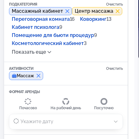
ПОДКАТЕГОРИЯ
Очистить
Массажный кабинет
Центр массажа
Переговорная комната
16
Коворкинг
13
Кабинет психолога
9
Помещение для бьюти процедур
9
Косметологический кабинет
3
Показать еще
АКТИВНОСТИ
Очистить
Массаж
ФОРМАТ АРЕНДЫ
Почасово
На рабочий день
Посуточно
Укажите дату