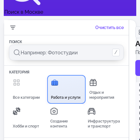
Поиск в Москве
Очистить все
А
ПОИСК
/
П
и
КАТЕГОРИЯ
Отдых и
Все категории
Работа и услуги
мероприятия
Создание
Инфраструктура
Хобби и спорт
контента
и транспорт