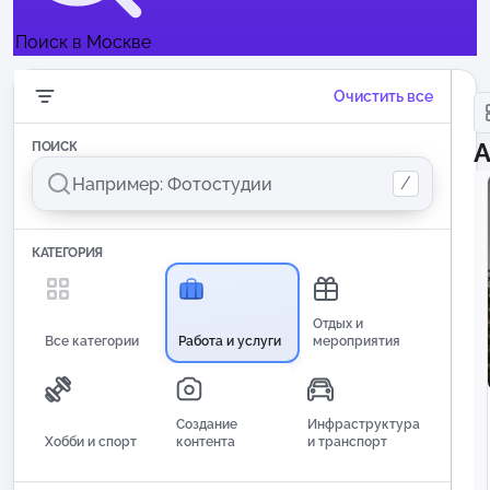
Поиск в Москве
Очистить все
А
ПОИСК
/
КАТЕГОРИЯ
Отдых и
Все категории
Работа и услуги
мероприятия
Создание
Инфраструктура
Хобби и спорт
контента
и транспорт