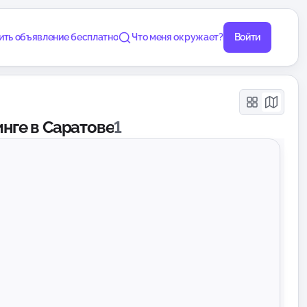
ить объявление бесплатно
Что меня окружает?
Войти
инге в Саратове
1