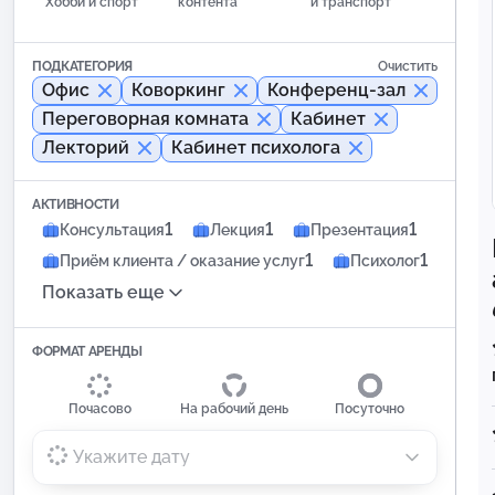
Хобби и спорт
контента
и транспорт
ПОДКАТЕГОРИЯ
Очистить
Офис
Коворкинг
Конференц-зал
Переговорная комната
Кабинет
Лекторий
Кабинет психолога
АКТИВНОСТИ
1
1
1
Консультация
Лекция
Презентация
1
1
Приём клиента / оказание услуг
Психолог
Показать еще
ФОРМАТ АРЕНДЫ
Почасово
На рабочий день
Посуточно
Укажите дату