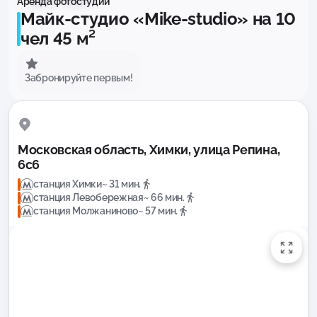
Аренда фотостудии
Майк-студио «Mike-studio» на 10
чел 45 м²
Забронируйте первым!
Московская область, Химки, улица Репина,
6с6
станция Химки
~ 31 мин.
станция Левобережная
~ 66 мин.
станция Молжаниново
~ 57 мин.