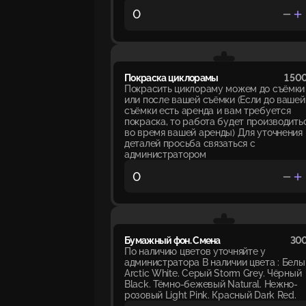
Покраска циклорамы
1 500
Покрасить циклораму можем до съёмки
или после вашей съёмки (Если до вашей
съёмки есть аренда и вам требуется
покраска, то работа будет производить
во время вашей аренды) Для уточнения
деталей просьба связаться с
администратором
Бумажный фон. Смена
300
По наличию цветов уточняйте у
администратора В наличии цвета : Белы
Arctic White. Серый Storm Grey. Чёрный
Black. Тёмно-бежевый Natural. Нежно-
розовый Light Pink. Красный Dark Red.