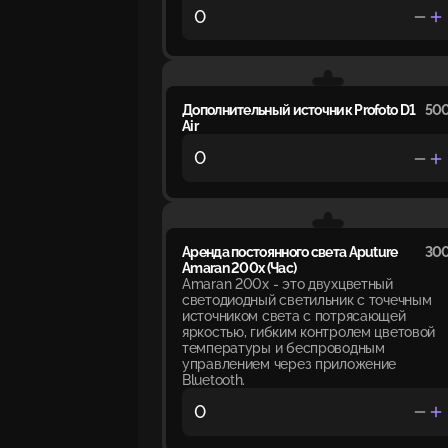
Дополнительный источник Profoto D1
500
Air
Аренда постоянного света Aputure
300
Amaran 200х (Час)
Amaran 200x - это двухцветный
светодиодный светильник с точечным
источником света с потрясающей
яркостью, гибким контролем цветовой
температуры и беспроводным
управлением через приложение
Bluetooth.