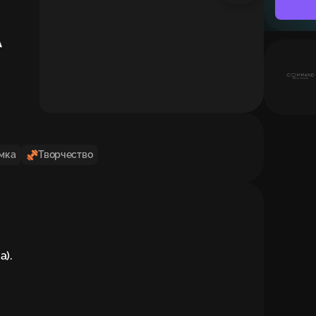
А
мка
Творчество
).
