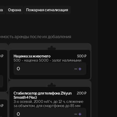
ка
Охрана
Пожарная сигнализация
имость аренды после их добавления
 ₽
Наценка за животного
500 ₽
500 - наценка 5000 - залог наличными
Стабилизатор для телефона Zhiyun
200 ₽
Smooth 4 (Час)
3-х осевой, 2000 мА*ч, до 12 ч, слежение
 ₽
за объектом, для смартфонов до 85 мм