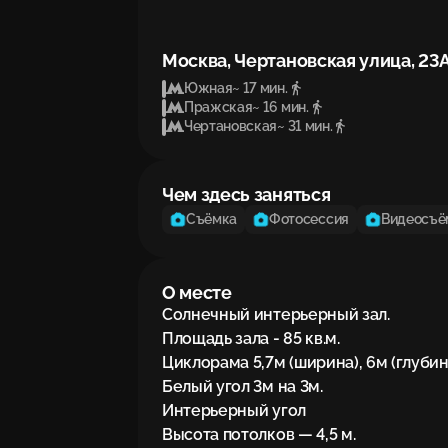
Москва, Чертановская улица, 23
Южная
~ 17 мин.
Пражская
~ 16 мин.
Чертановская
~ 31 мин.
Чем здесь заняться
Съёмка
Фотосессия
Видеосъё
О месте
Солнечный интерьерный зал.

Площадь зала - 85 кв.м.

Циклорама 5,7м (ширина), 6м (глубина
Белый угол 3м на 3м.

Интерьерный угол

Высота потолков — 4,5 м.
