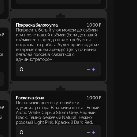
Покраска белого угла
1 000 ₽
Покрасить белый угол можем до съёмки
 ₽
или после вашей съёмки (Если до вашей
съёмки есть аренда и вам требуется
покраска, то работа будет производиться
во время вашей аренды) Для уточнения
ся
деталей просьба связаться с
администратором
Раскатка фона
1 000 ₽
По наличию цветов уточняйте у
 ₽
администратора В наличии цвета : Белый
Arctic White. Серый Storm Grey. Чёрный
й
Black. Тёмно-бежевый Natural. Нежно-
розовый Light Pink. Красный Dark Red.