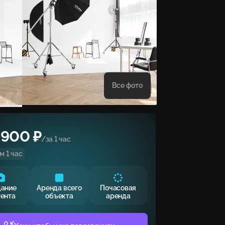
Все фото
 900 ₽
/за 1 час
 1 час
дание
Аренда всего
Почасовая
тента
объекта
аренда