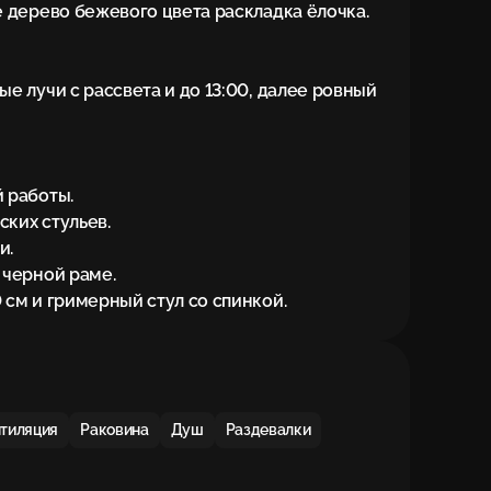
 дерево бежевого цвета раскладка ёлочка.

е лучи с рассвета и до 13:00, далее ровный 
работы.

их стульев.

.

черной раме.

 см и гримерный стул со спинкой.
тиляция
Раковина
Душ
Раздевалки