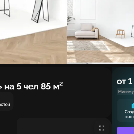
от 1
 на 5 чел 85 м²
Минимум
остей
Соз
кон