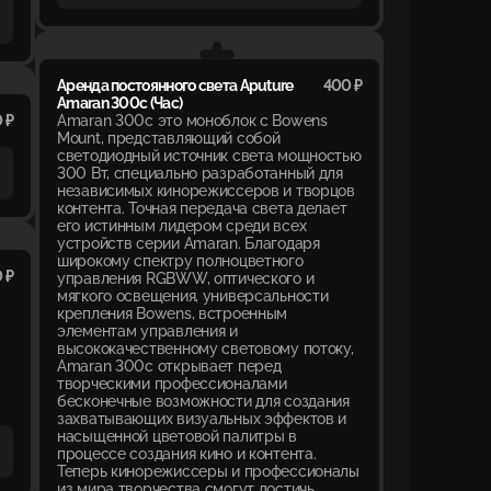
Аренда постоянного света Aputure
400 ₽
Amaran 300c (Час)
 ₽
Amaran 300c это моноблок с Bowens
Mount, представляющий собой
светодиодный источник света мощностью
300 Вт, специально разработанный для
независимых кинорежиссеров и творцов
контента. Точная передача света делает
его истинным лидером среди всех
устройств серии Amaran. Благодаря
широкому спектру полноцветного
 ₽
управления RGBWW, оптического и
мягкого освещения, универсальности
крепления Bowens, встроенным
элементам управления и
высококачественному световому потоку,
Amaran 300c открывает перед
творческими профессионалами
бесконечные возможности для создания
захватывающих визуальных эффектов и
насыщенной цветовой палитры в
процессе создания кино и контента.
Теперь кинорежиссеры и профессионалы
из мира творчества смогут достичь