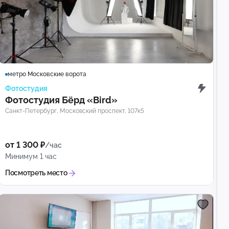
метро Московские ворота
Фотостудия
Фотостудия Бёрд «Bird»
Санкт-Петербург, Московский проспект, 107к5
от 1 300 ₽
/час
Минимум 1 час
Посмотреть место