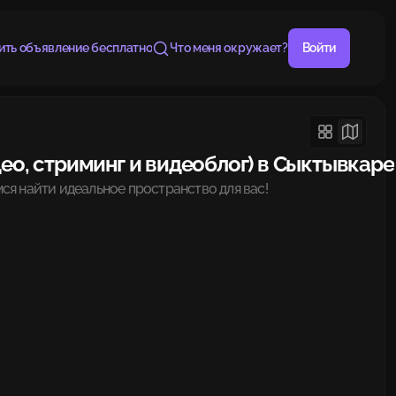
ить объявление бесплатно
Что меня окружает?
Войти
ео, стриминг и видеоблог) в Сыктывкаре
ся найти идеальное пространство для вас!