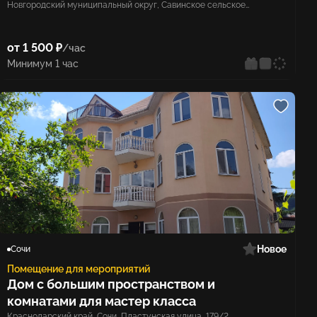
Новгородский муниципальный округ, Савинское сельское
поселение, деревня Кунино
от 1 500 ₽
/час
Минимум 1 час
Новое
Сочи
Помещение для мероприятий
Дом с большим пространством и
комнатами для мастер класса
Краснодарский край, Сочи, Пластунская улица, 179/2