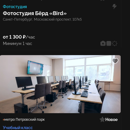
Фотостудия
Фотостудия Бёрд «Bird»
Санкт-Петербург, Московский проспект, 107к5
от 1 300 ₽
/час
Минимум 1 час
Новое
метро Петровский парк
Учебный класс