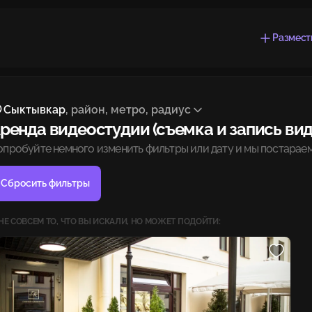
Размест
Сыктывкар
, район, метро, радиус
ренда видеостудии (съемка и запись вид
опробуйте немного изменить фильтры или дату и мы постараем
Сбросить фильтры
НЕ СОВСЕМ ТО, ЧТО ВЫ ИСКАЛИ, НО МОЖЕТ ПОДОЙТИ: