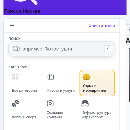
Поиск в Москве
Очистить все
А
ПОИСК
/
КАТЕГОРИЯ
Отдых и
Все категории
Работа и услуги
мероприятия
Создание
Инфраструктура
Хобби и спорт
контента
и транспорт