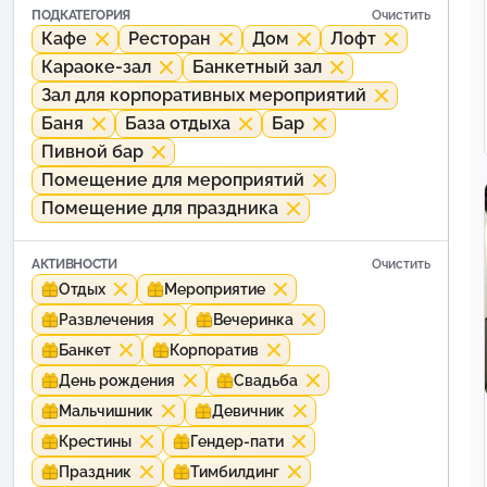
ПОДКАТЕГОРИЯ
Очистить
Кафе
Ресторан
Дом
Лофт
Караоке-зал
Банкетный зал
Зал для корпоративных мероприятий
Баня
База отдыха
Бар
Пивной бар
Помещение для мероприятий
Помещение для праздника
АКТИВНОСТИ
Очистить
Отдых
Мероприятие
Развлечения
Вечеринка
Банкет
Корпоратив
День рождения
Свадьба
Мальчишник
Девичник
Крестины
Гендер-пати
Праздник
Тимбилдинг