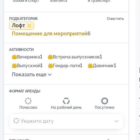
Хобби и спорт
контента
и транспорт
ПОДКАТЕГОРИЯ
Очистить
Лофт
Помещение для мероприятий
6
АКТИВНОСТИ
1
1
Вечеринка
Встреча выпускников
1
1
1
Выпускной
Гендер-пати
Девичник
Показать еще
ФОРМАТ АРЕНДЫ
Почасово
На рабочий день
Посуточно
Укажите дату