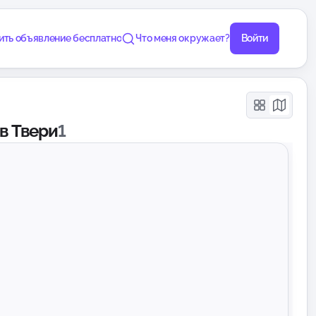
ить объявление бесплатно
Что меня окружает?
Войти
в Твери
1