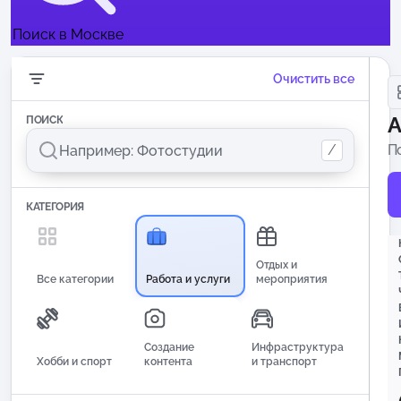
Поиск в Москве
Очистить все
А
ПОИСК
/
П
м
ва
КАТЕГОРИЯ
Отдых и
Все категории
Работа и услуги
мероприятия
Создание
Инфраструктура
Хобби и спорт
контента
и транспорт