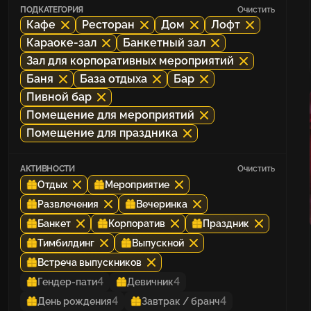
ПОДКАТЕГОРИЯ
Очистить
Кафе
Ресторан
Дом
Лофт
Караоке-зал
Банкетный зал
Зал для корпоративных мероприятий
Баня
База отдыха
Бар
Пивной бар
Помещение для мероприятий
Помещение для праздника
АКТИВНОСТИ
Очистить
Отдых
Мероприятие
Развлечения
Вечеринка
Банкет
Корпоратив
Праздник
Тимбилдинг
Выпускной
Встреча выпускников
4
4
Гендер-пати
Девичник
4
4
День рождения
Завтрак / бранч