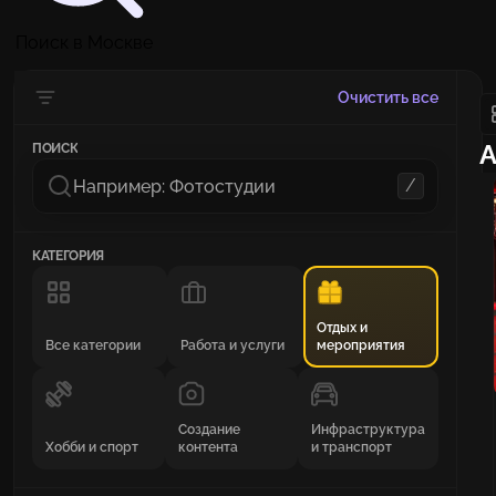
Поиск в Москве
Очистить все
А
ПОИСК
/
КАТЕГОРИЯ
Отдых и
Все категории
Работа и услуги
мероприятия
Создание
Инфраструктура
Хобби и спорт
контента
и транспорт