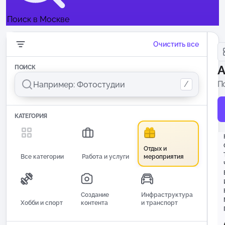
Поиск в Москве
Очистить все
А
ПОИСК
/
П
п
КАТЕГОРИЯ
Отдых и
Все категории
Работа и услуги
мероприятия
Создание
Инфраструктура
Хобби и спорт
контента
и транспорт