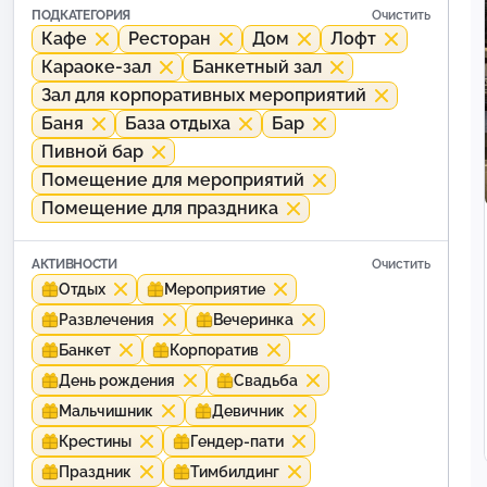
ПОДКАТЕГОРИЯ
Очистить
Кафе
Ресторан
Дом
Лофт
Караоке-зал
Банкетный зал
Зал для корпоративных мероприятий
Баня
База отдыха
Бар
Пивной бар
Помещение для мероприятий
Помещение для праздника
АКТИВНОСТИ
Очистить
Отдых
Мероприятие
Развлечения
Вечеринка
Банкет
Корпоратив
День рождения
Свадьба
Мальчишник
Девичник
Крестины
Гендер-пати
Праздник
Тимбилдинг