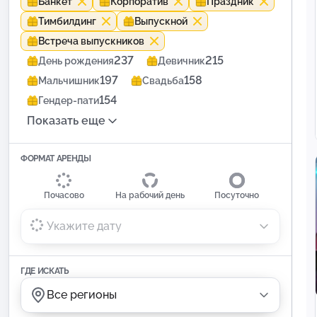
Банкет
Корпоратив
Праздник
Тимбилдинг
Выпускной
Встреча выпускников
237
215
День рождения
Девичник
197
158
Мальчишник
Свадьба
154
Гендер-пати
Показать еще
ФОРМАТ АРЕНДЫ
Почасово
На рабочий день
Посуточно
Укажите дату
ГДЕ ИСКАТЬ
Все регионы