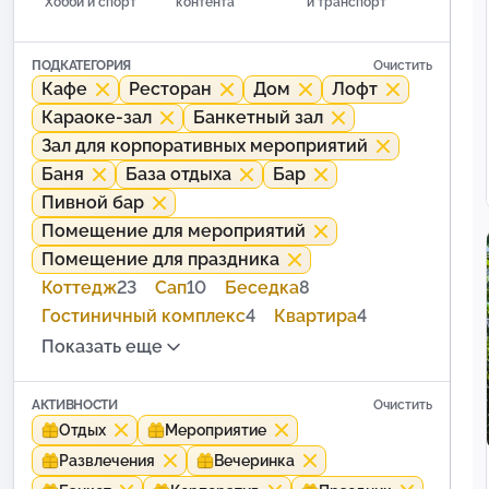
Хобби и спорт
контента
и транспорт
ПОДКАТЕГОРИЯ
Очистить
Кафе
Ресторан
Дом
Лофт
Караоке-зал
Банкетный зал
Зал для корпоративных мероприятий
Баня
База отдыха
Бар
Пивной бар
Помещение для мероприятий
Помещение для праздника
Коттедж
23
Сап
10
Беседка
8
Гостиничный комплекс
4
Квартира
4
Показать еще
АКТИВНОСТИ
Очистить
Отдых
Мероприятие
Развлечения
Вечеринка