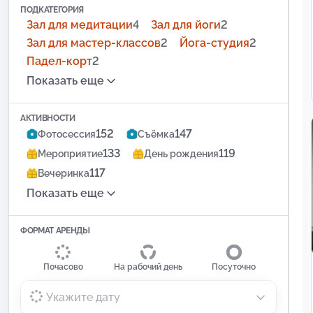
ПОДКАТЕГОРИЯ
Зал для медитации
4
Зал для йоги
2
Зал для мастер-классов
2
Йога-студия
2
Падел-корт
2
Показать еще
АКТИВНОСТИ
152
147
Фотосессия
Съёмка
133
119
Мероприятие
День рождения
117
Вечеринка
Показать еще
ФОРМАТ АРЕНДЫ
Почасово
На рабочий день
Посуточно
Укажите дату