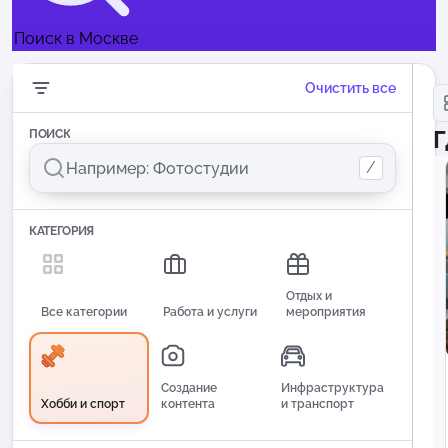
Поиск в Москве
Очистить все
Г
ПОИСК
/
КАТЕГОРИЯ
Отдых и
Все категории
Работа и услуги
мероприятия
Создание
Инфраструктура
Хобби и спорт
контента
и транспорт